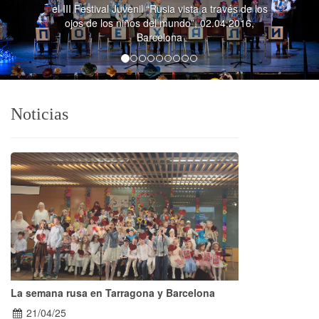
Rusia vista a través de los
l mundo”, 02.04.2016,
Fiesta de apertura del 
elona
rusa “Azbuka”, 17.09.
Noticias
La semana rusa en Tarragona y Barcelona
21/04/25