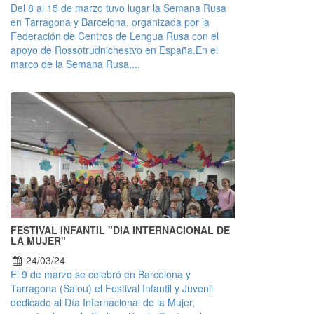
Del 8 al 15 de marzo tuvo lugar la Semana Rusa
en Tarragona y Barcelona, organizada por la
Federación de Centros de Lengua Rusa con el
apoyo de Rossotrudnichestvo en España.En el
marco de la Semana Rusa,...
FESTIVAL INFANTIL "DIA INTERNACIONAL DE
LA MUJER"
24/03/24
El 9 de marzo se celebró en Barcelona y
Tarragona (Salou) el Festival Infantil y Juvenil
dedicado al Día Internacional de la Mujer,