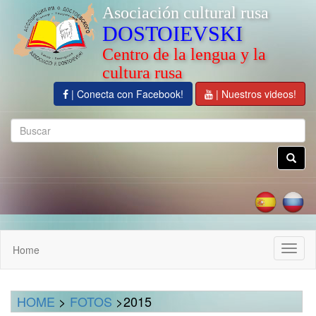
Asociación cultural rusa
DOSTOIEVSKI
Centro de la lengua y la
cultura rusa
| Conecta con Facebook!
| Nuestros videos!
Home
Cambi
naveg
HOME
>
FOTOS
>2015