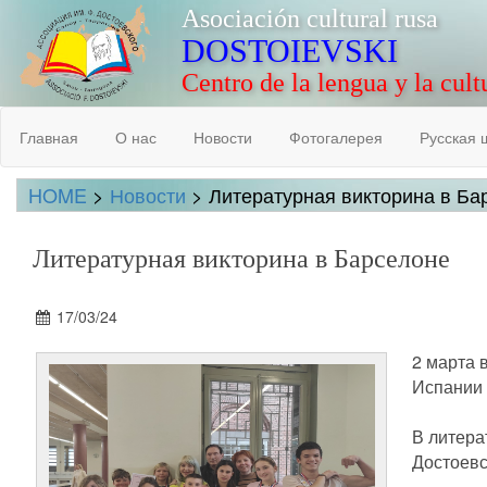
Asociación cultural rusa
DOSTOIEVSKI
Centro de la lengua y la cult
Главная
О нас
Новости
Фотогалерея
Русская 
HOME
>
Новости
> Литературная викторина в Ба
Литературная викторина в Барселоне
17/03/24
2 марта 
Испании 
В литера
Достоевс