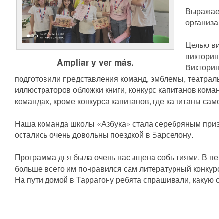
Выражаем
организа
Целью ви
викторин
Ampliar y ver más.
Литературная викторина в Барселоне
Викторин
подготовили представления команд, эмблемы, театрал
иллюстраторов обложки книги, конкурс капитанов кома
командах, кроме конкурса капитанов, где капитаны са
Наша команда школы «Азбука» стала серебряным призёр
остались очень довольны поездкой в Барселону.
Программа дня была очень насыщена событиями. В пе
больше всего им понравился сам литературный конкур
На пути домой в Таррагону ребята спрашивали, какую с