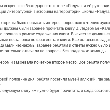
 искреннюю благодарность школе «Радуга» и её руководи
ции литературной викторины на территории школы «Радуга
кторины было повысить интерес подростков к чтению худо
ы должны были заранее прочитать книгу В. Ледерман «Кал
а прошла в рамках содержания книги. В качестве домашнег
ьные постановки по фрагментам книги. Все остальные зада
нд) были незнакомы заранее ребятам и ответы нужно было 
мостоятельно отвечали на вопросы без поддержки команды
ом и завоевала почётное второе место. Все ребята получ
рвой половине дня
ребята посетили музей иллюзий, где за
с
ледующую книгу им нужно будет прочитать, и когда состоитс